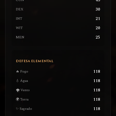
43
CON
30
DEX
21
INT
20
WIT
25
MEN
DEFESA ELEMENTAL
118
🔥 Fogo
118
💧 Água
118
🌪️ Vento
118
🌍 Terra
118
✨ Sagrado