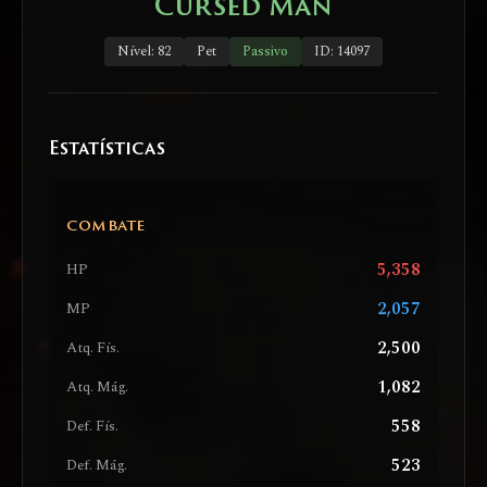
Cursed Man
Nível: 82
Pet
Passivo
ID: 14097
Estatísticas
COMBATE
5,358
HP
2,057
MP
2,500
Atq. Fís.
1,082
Atq. Mág.
558
Def. Fís.
523
Def. Mág.