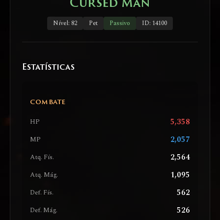
Cursed Man
Nível: 82
Pet
Passivo
ID: 14100
Estatísticas
COMBATE
5,358
HP
2,057
MP
2,564
Atq. Fís.
1,095
Atq. Mág.
562
Def. Fís.
526
Def. Mág.