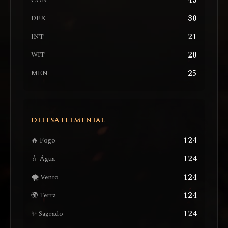
43
CON
30
DEX
21
INT
20
WIT
25
MEN
DEFESA ELEMENTAL
124
🔥 Fogo
124
💧 Água
124
🌪️ Vento
124
🌍 Terra
124
✨ Sagrado