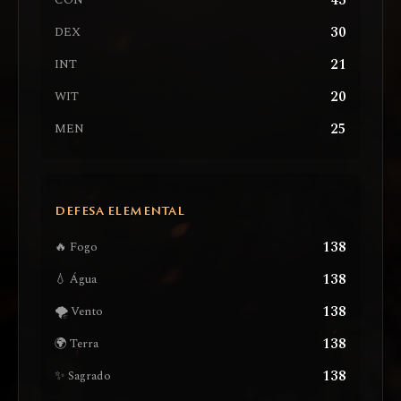
43
CON
30
DEX
21
INT
20
WIT
25
MEN
DEFESA ELEMENTAL
138
🔥 Fogo
138
💧 Água
138
🌪️ Vento
138
🌍 Terra
138
✨ Sagrado