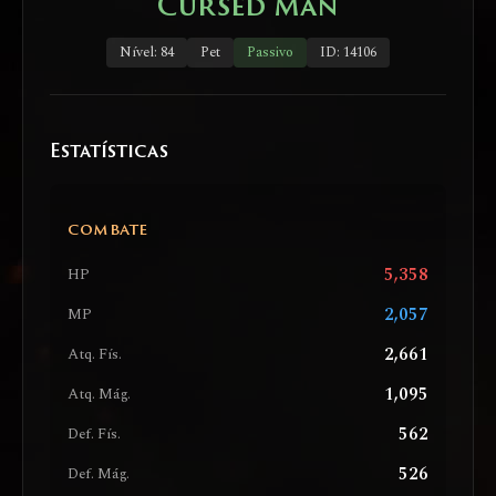
Cursed Man
Nível: 84
Pet
Passivo
ID: 14106
Estatísticas
COMBATE
5,358
HP
2,057
MP
2,661
Atq. Fís.
1,095
Atq. Mág.
562
Def. Fís.
526
Def. Mág.