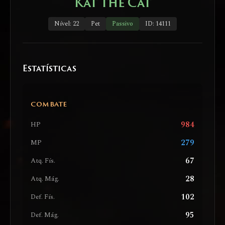
Kat the Cat
Nível: 22
Pet
Passivo
ID: 14111
Estatísticas
COMBATE
984
HP
279
MP
67
Atq. Fís.
28
Atq. Mág.
102
Def. Fís.
95
Def. Mág.