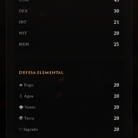
43
CON
30
DEX
21
INT
20
WIT
25
MEN
DEFESA ELEMENTAL
20
🔥 Fogo
20
💧 Água
20
🌪️ Vento
20
🌍 Terra
20
✨ Sagrado