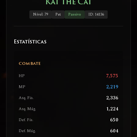
Kat the Cat
Nível: 79
Pet
Passivo
ID: 14136
Estatísticas
COMBATE
7,575
HP
2,219
MP
2,336
Atq. Fís.
1,224
Atq. Mág.
650
Def. Fís.
604
Def. Mág.