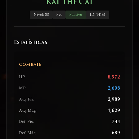
Kat the Cat
Nível: 83
Pet
Passivo
ID: 14151
Estatísticas
COMBATE
8,572
HP
2,608
MP
2,989
Atq. Fís.
1,629
Atq. Mág.
744
Def. Fís.
689
Def. Mág.