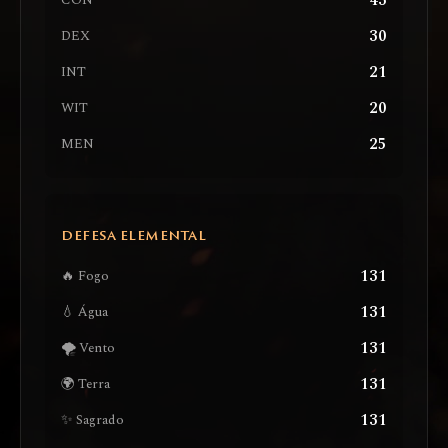
43
CON
30
DEX
21
INT
20
WIT
25
MEN
DEFESA ELEMENTAL
131
🔥 Fogo
131
💧 Água
131
🌪️ Vento
131
🌍 Terra
131
✨ Sagrado