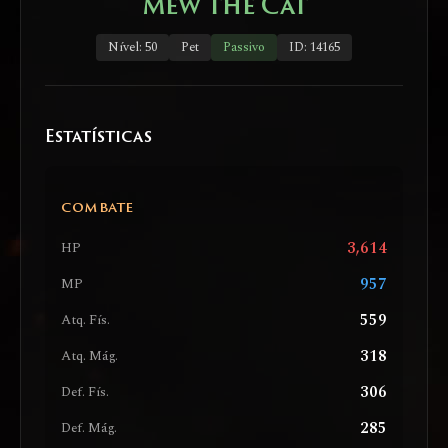
Mew the Cat
Nível: 50
Pet
Passivo
ID: 14165
Estatísticas
COMBATE
3,614
HP
957
MP
559
Atq. Fís.
318
Atq. Mág.
306
Def. Fís.
285
Def. Mág.