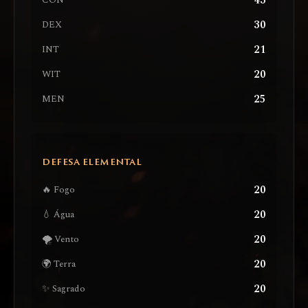
43
CON
30
DEX
21
INT
20
WIT
25
MEN
DEFESA ELEMENTAL
20
🔥 Fogo
20
💧 Água
20
🌪️ Vento
20
🌍 Terra
20
✨ Sagrado