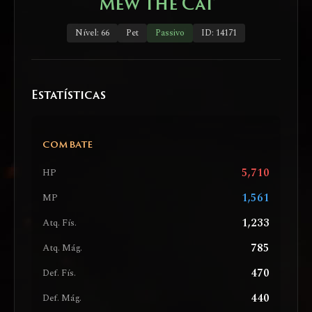
Mew the Cat
Nível: 66
Pet
Passivo
ID: 14171
Estatísticas
COMBATE
5,710
HP
1,561
MP
1,233
Atq. Fís.
785
Atq. Mág.
470
Def. Fís.
440
Def. Mág.