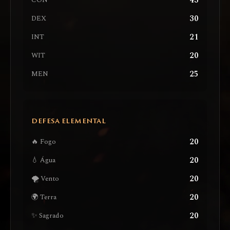
43
CON
30
DEX
21
INT
20
WIT
25
MEN
DEFESA ELEMENTAL
20
🔥 Fogo
20
💧 Água
20
🌪️ Vento
20
🌍 Terra
20
✨ Sagrado