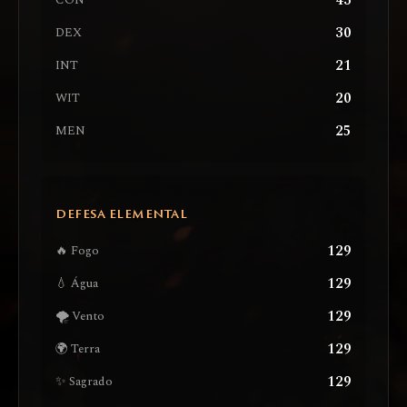
43
CON
30
DEX
21
INT
20
WIT
25
MEN
DEFESA ELEMENTAL
129
🔥 Fogo
129
💧 Água
129
🌪️ Vento
129
🌍 Terra
129
✨ Sagrado