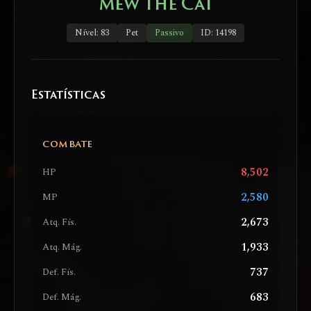
Mew the Cat
Nível: 83
Pet
Passivo
ID: 14198
Estatísticas
COMBATE
8,502
HP
2,580
MP
2,673
Atq. Fís.
1,933
Atq. Mág.
737
Def. Fís.
683
Def. Mág.