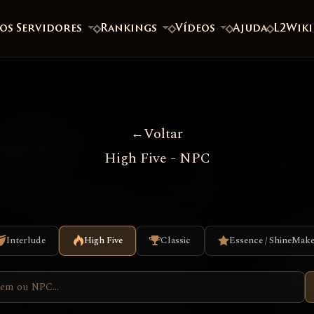
os Servidores
Rankings
Vídeos
Ajuda
L2Wiki
Voltar
High Five - NPC
Interlude
High Five
Classic
Essence / ShineMak