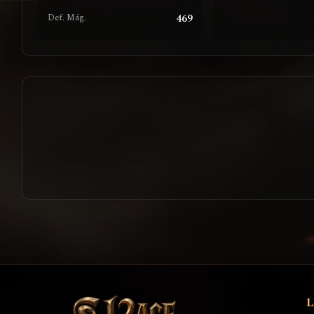
469
Def. Mág.
L