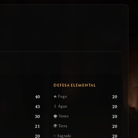
S
DEFESA ELEMENTAL
40
20
🔥 Fogo
43
20
💧 Água
30
20
🌪️ Vento
21
20
🌍 Terra
20
20
✨ Sagrado