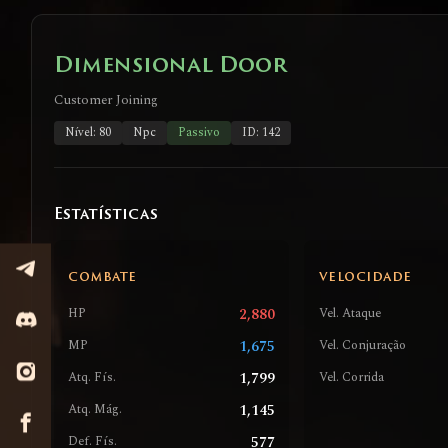
Dimensional Door
Customer Joining
Nível: 80
Npc
Passivo
ID: 142
Estatísticas
COMBATE
VELOCIDADE
2,880
HP
Vel. Ataque
1,675
MP
Vel. Conjuração
1,799
Atq. Fís.
Vel. Corrida
1,145
Atq. Mág.
577
Def. Fís.