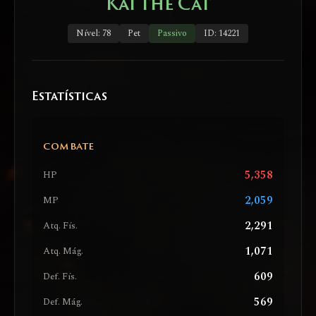
Kai the Cat
Nível: 78
Pet
Passivo
ID: 14221
Estatísticas
COMBATE
5,358
HP
2,059
MP
2,291
Atq. Fís.
1,071
Atq. Mág.
609
Def. Fís.
569
Def. Mág.