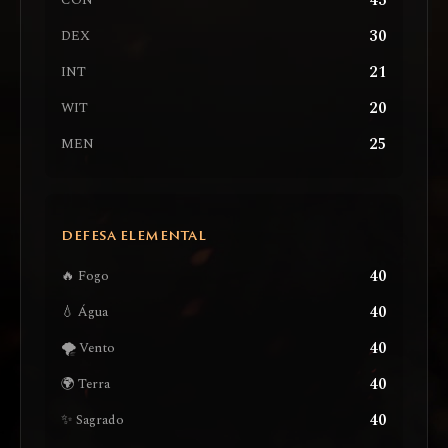
43
CON
30
DEX
21
INT
20
WIT
25
MEN
DEFESA ELEMENTAL
40
🔥 Fogo
40
💧 Água
40
🌪️ Vento
40
🌍 Terra
40
✨ Sagrado