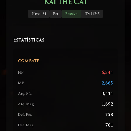
Kai the Cat
Nível: 84
Pet
Passivo
ID: 14245
Estatísticas
COMBATE
6,541
HP
2,665
MP
3,411
Atq. Fís.
1,692
Atq. Mág.
758
Def. Fís.
701
Def. Mág.