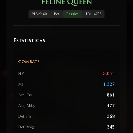
Feline Queen
Nível: 60
Pet
Passivo
ID: 14252
Estatísticas
COMBATE
3,054
HP
1,327
MP
861
Atq. Fís.
477
Atq. Mág.
368
Def. Fís.
345
Def. Mág.