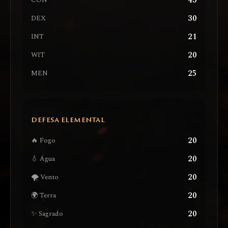
43
CON
30
DEX
21
INT
20
WIT
25
MEN
DEFESA ELEMENTAL
20
🔥 Fogo
20
💧 Água
20
🌪️ Vento
20
🌍 Terra
20
✨ Sagrado