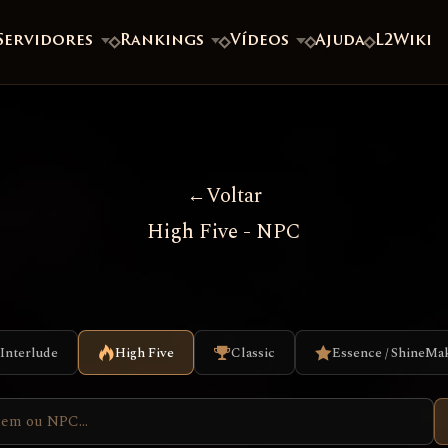
Servidores
Rankings
Vídeos
Ajuda
L2Wiki
Voltar
High Five - NPC
Interlude
High Five
Classic
Essence / ShineMa