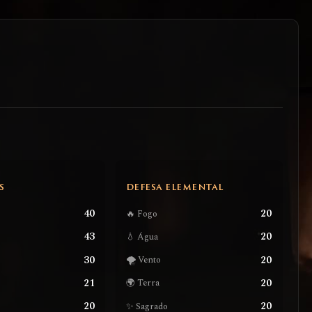
S
DEFESA ELEMENTAL
40
20
🔥 Fogo
43
20
💧 Água
30
20
🌪️ Vento
21
20
🌍 Terra
20
20
✨ Sagrado