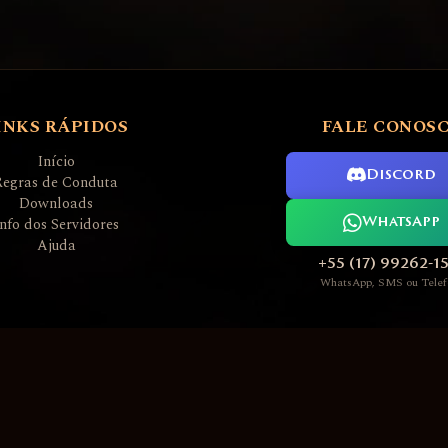
INKS RÁPIDOS
FALE CONOS
Início
Discord
Regras de Conduta
Downloads
Info dos Servidores
WhatsApp
Ajuda
+55 (17) 99262-1
WhatsApp, SMS ou Telef
L2AGE PREMIUM GAME SERVERS 2006 ~ 2026
Nossos servidores executam software sob licença GPLv3
Todas as marcas registradas são propriedade de seus respectivos donos
Desenvolvedor Servidores / Site: Admin Thunder