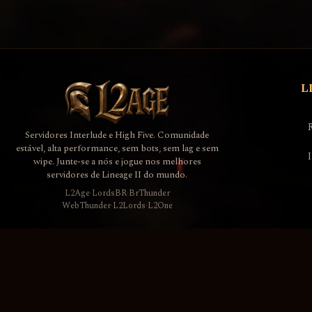
L
Servidores Interlude e High Five. Comunidade
estável, alta performance, sem bots, sem lag e sem
wipe. Junte-se a nós e jogue nos melhores
servidores de Lineage II do mundo.
L2Age
·
LordsBR
·
BrThunder
WebThunder
·
L2Lords
·
L2One