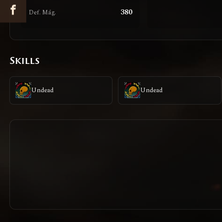
380
Def. Mág.
Skills
Undead
Undead