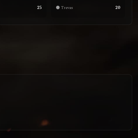
25
20
🌑 Trevas