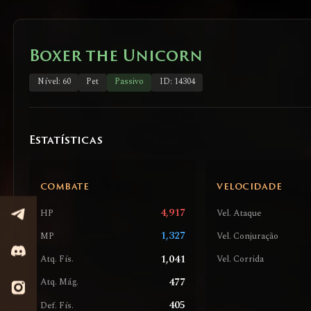
Boxer the Unicorn
Nível: 60
Pet
Passivo
ID: 14304
Estatísticas
COMBATE
VELOCIDADE
4,917
HP
Vel. Ataque
1,327
MP
Vel. Conjuração
1,041
Atq. Fís.
Vel. Corrida
477
Atq. Mág.
405
Def. Fís.