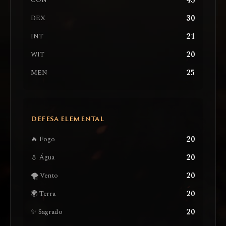
43
CON
30
DEX
21
INT
20
WIT
25
MEN
DEFESA ELEMENTAL
20
🔥 Fogo
20
💧 Água
20
🌪️ Vento
20
🌍 Terra
20
✨ Sagrado