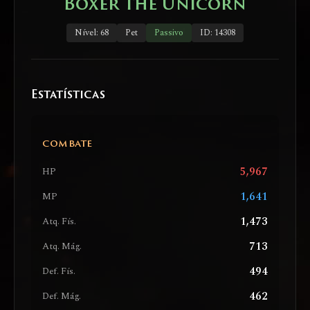
Boxer the Unicorn
Nível: 68
Pet
Passivo
ID: 14308
Estatísticas
COMBATE
5,967
HP
1,641
MP
1,473
Atq. Fís.
713
Atq. Mág.
494
Def. Fís.
462
Def. Mág.