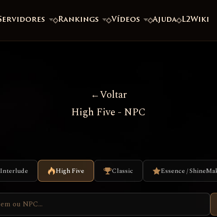
Servidores
Rankings
Vídeos
Ajuda
L2Wiki
Voltar
High Five - NPC
Interlude
High Five
Classic
Essence / ShineMa