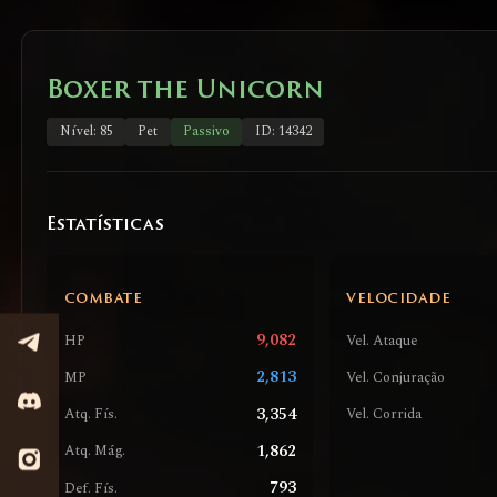
Boxer the Unicorn
Nível: 85
Pet
Passivo
ID: 14342
Estatísticas
COMBATE
VELOCIDADE
9,082
HP
Vel. Ataque
2,813
MP
Vel. Conjuração
3,354
Atq. Fís.
Vel. Corrida
1,862
Atq. Mág.
793
Def. Fís.