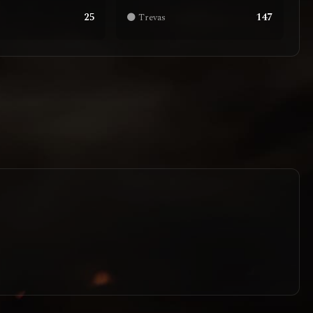
25
147
🌑 Trevas