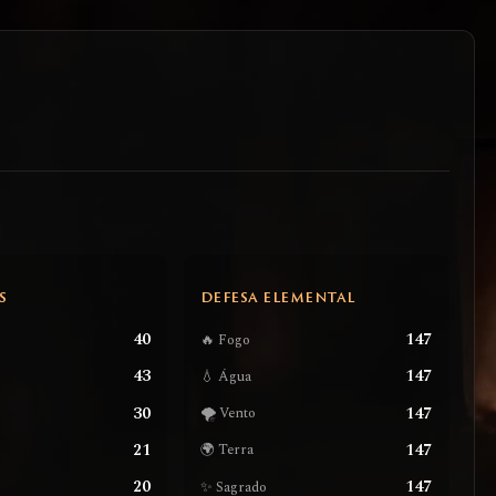
S
DEFESA ELEMENTAL
40
147
🔥 Fogo
43
147
💧 Água
30
147
🌪️ Vento
21
147
🌍 Terra
20
147
✨ Sagrado