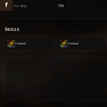
731
Def. Mág.
Skills
Undead
Undead