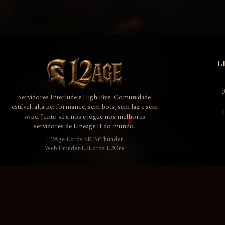
L
Servidores Interlude e High Five. Comunidade
estável, alta performance, sem bots, sem lag e sem
wipe. Junte-se a nós e jogue nos melhores
servidores de Lineage II do mundo.
L2Age
·
LordsBR
·
BrThunder
WebThunder
·
L2Lords
·
L2One