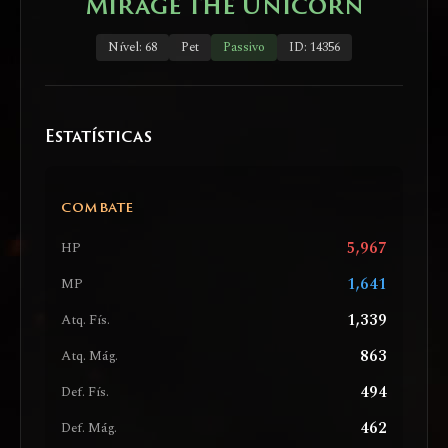
Mirage the Unicorn
Nível: 68
Pet
Passivo
ID: 14356
Estatísticas
COMBATE
5,967
HP
1,641
MP
1,339
Atq. Fís.
863
Atq. Mág.
494
Def. Fís.
462
Def. Mág.