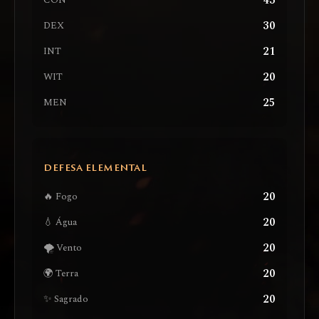
43
CON
30
DEX
21
INT
20
WIT
25
MEN
DEFESA ELEMENTAL
20
🔥 Fogo
20
💧 Água
20
🌪️ Vento
20
🌍 Terra
20
✨ Sagrado