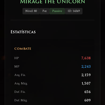
Mirage the Unicorn
Nível: 80
Pet
Passivo
ID: 14369
Estatísticas
COMBATE
7,638
HP
2,243
MP
2,159
Atq. Fís.
1,507
Atq. Mág.
656
Def. Fís.
609
Def. Mág.