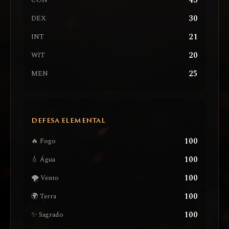
43
CON
30
DEX
21
INT
20
WIT
25
MEN
DEFESA ELEMENTAL
100
🔥 Fogo
100
💧 Água
100
🌪️ Vento
100
🌍 Terra
100
✨ Sagrado