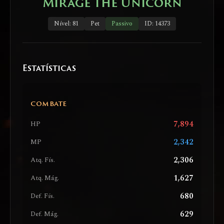
Mirage the Unicorn
Nível: 81
Pet
Passivo
ID: 14373
Estatísticas
COMBATE
7,894
HP
2,342
MP
2,306
Atq. Fís.
1,627
Atq. Mág.
680
Def. Fís.
629
Def. Mág.