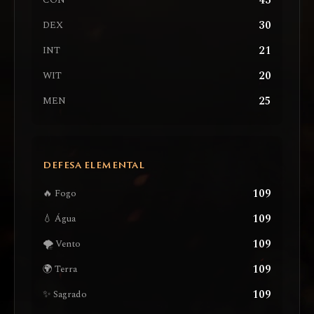
43
CON
30
DEX
21
INT
20
WIT
25
MEN
DEFESA ELEMENTAL
109
🔥 Fogo
109
💧 Água
109
🌪️ Vento
109
🌍 Terra
109
✨ Sagrado