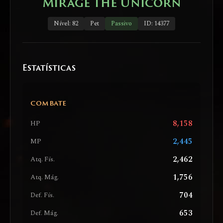
Mirage the Unicorn
Nível: 82
Pet
Passivo
ID: 14377
Estatísticas
COMBATE
8,158
HP
2,445
MP
2,462
Atq. Fís.
1,756
Atq. Mág.
704
Def. Fís.
653
Def. Mág.