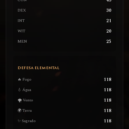
43
CON
30
DEX
21
INT
20
WIT
25
MEN
DEFESA ELEMENTAL
118
🔥 Fogo
118
💧 Água
118
🌪️ Vento
118
🌍 Terra
118
✨ Sagrado