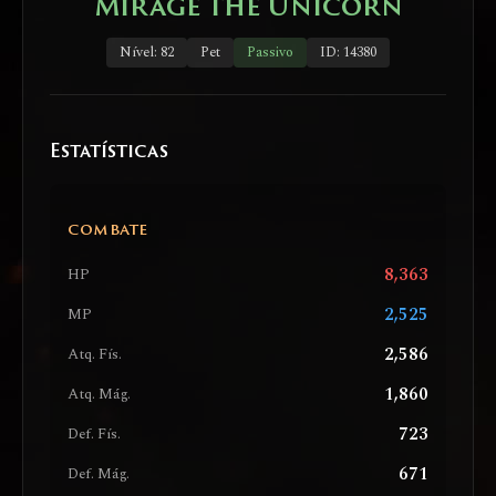
Mirage the Unicorn
Nível: 82
Pet
Passivo
ID: 14380
Estatísticas
COMBATE
8,363
HP
2,525
MP
2,586
Atq. Fís.
1,860
Atq. Mág.
723
Def. Fís.
671
Def. Mág.