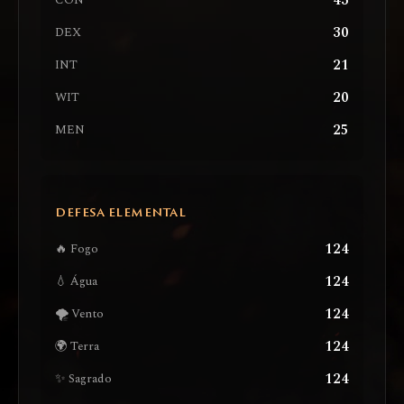
43
CON
30
DEX
21
INT
20
WIT
25
MEN
DEFESA ELEMENTAL
124
🔥 Fogo
124
💧 Água
124
🌪️ Vento
124
🌍 Terra
124
✨ Sagrado