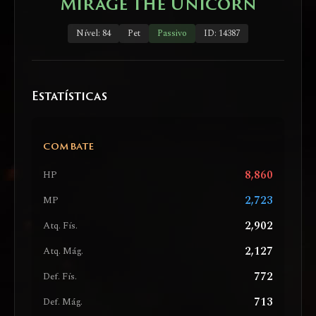
Mirage the Unicorn
Nível: 84
Pet
Passivo
ID: 14387
Estatísticas
COMBATE
8,860
HP
2,723
MP
2,902
Atq. Fís.
2,127
Atq. Mág.
772
Def. Fís.
713
Def. Mág.