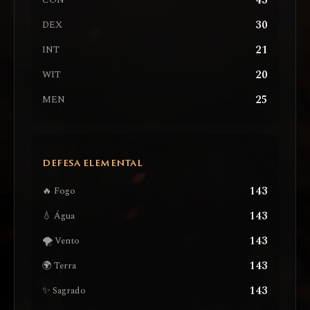
43
CON
30
DEX
21
INT
20
WIT
25
MEN
DEFESA ELEMENTAL
143
🔥 Fogo
143
💧 Água
143
🌪️ Vento
143
🌍 Terra
143
✨ Sagrado