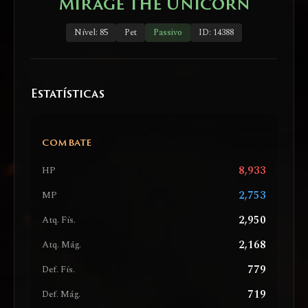
Mirage the Unicorn
Nível: 85
Pet
Passivo
ID: 14388
Estatísticas
COMBATE
8,933
HP
2,753
MP
2,950
Atq. Fís.
2,168
Atq. Mág.
779
Def. Fís.
719
Def. Mág.