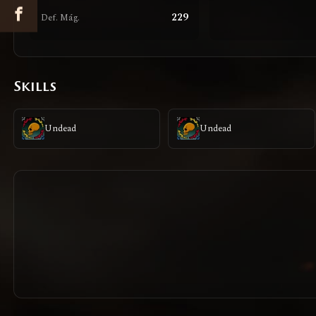
229
Def. Mág.
Skills
Undead
Undead