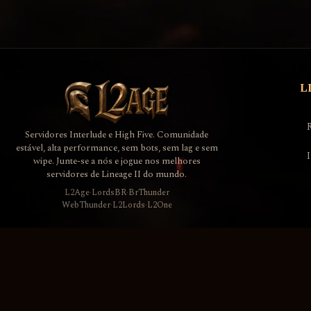
L
Servidores Interlude e High Five. Comunidade
estável, alta performance, sem bots, sem lag e sem
wipe. Junte-se a nós e jogue nos melhores
servidores de Lineage II do mundo.
L2Age
·
LordsBR
·
BrThunder
WebThunder
·
L2Lords
·
L2One