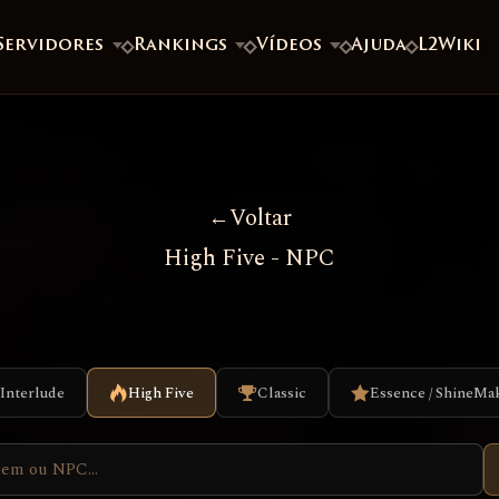
Servidores
Rankings
Vídeos
Ajuda
L2Wiki
Voltar
High Five - NPC
Interlude
High Five
Classic
Essence / ShineMa