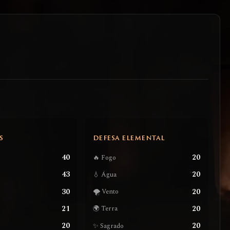
S
DEFESA ELEMENTAL
40
20
🔥 Fogo
43
20
💧 Água
30
20
🌪️ Vento
21
20
🌍 Terra
20
20
✨ Sagrado