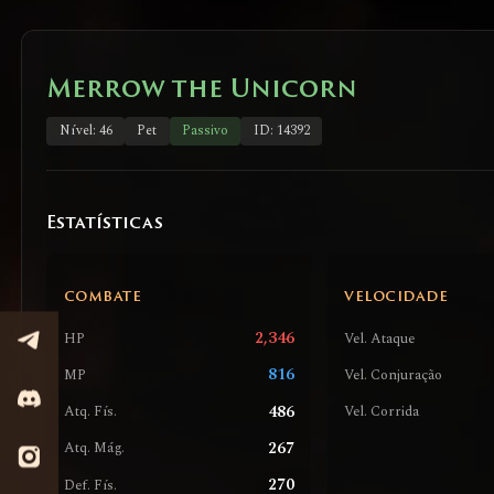
Merrow the Unicorn
Nível: 46
Pet
Passivo
ID: 14392
Estatísticas
COMBATE
VELOCIDADE
2,346
HP
Vel. Ataque
816
MP
Vel. Conjuração
486
Atq. Fís.
Vel. Corrida
267
Atq. Mág.
270
Def. Fís.