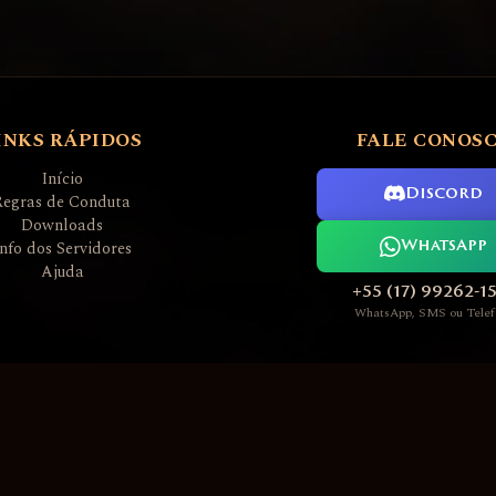
INKS RÁPIDOS
FALE CONOS
Início
Discord
Regras de Conduta
Downloads
Info dos Servidores
WhatsApp
Ajuda
+55 (17) 99262-1
WhatsApp, SMS ou Telef
L2AGE PREMIUM GAME SERVERS 2006 ~ 2026
Nossos servidores executam software sob licença GPLv3
Todas as marcas registradas são propriedade de seus respectivos donos
Desenvolvedor Servidores / Site: Admin Thunder