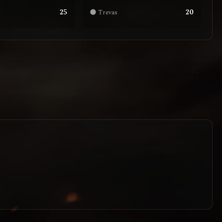
25
20
🌑 Trevas