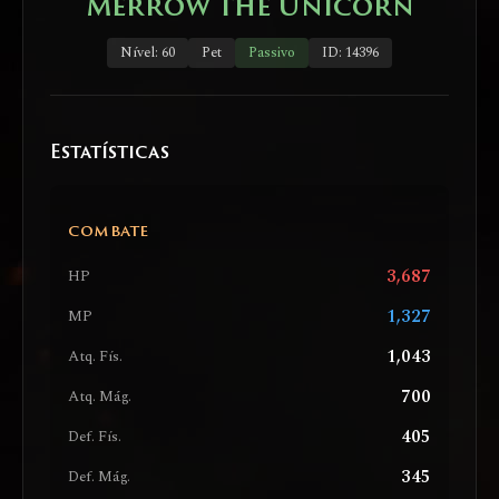
Merrow the Unicorn
Nível: 60
Pet
Passivo
ID: 14396
Estatísticas
COMBATE
3,687
HP
1,327
MP
1,043
Atq. Fís.
700
Atq. Mág.
405
Def. Fís.
345
Def. Mág.