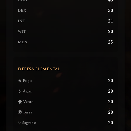
43
CON
30
DEX
21
INT
20
WIT
25
MEN
DEFESA ELEMENTAL
20
🔥 Fogo
20
💧 Água
20
🌪️ Vento
20
🌍 Terra
20
✨ Sagrado