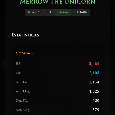
Merrow the Unicorn
Nível: 78
Pet
Passivo
ID: 14407
Estatísticas
COMBATE
5,462
HP
2,103
MP
2,154
Atq. Fís.
1,625
Atq. Mág.
620
Def. Fís.
579
Def. Mág.