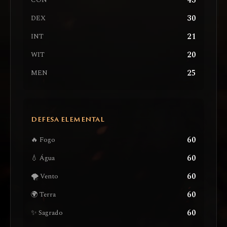
43
CON
30
DEX
21
INT
20
WIT
25
MEN
DEFESA ELEMENTAL
60
🔥 Fogo
60
💧 Água
60
🌪️ Vento
60
🌍 Terra
60
✨ Sagrado