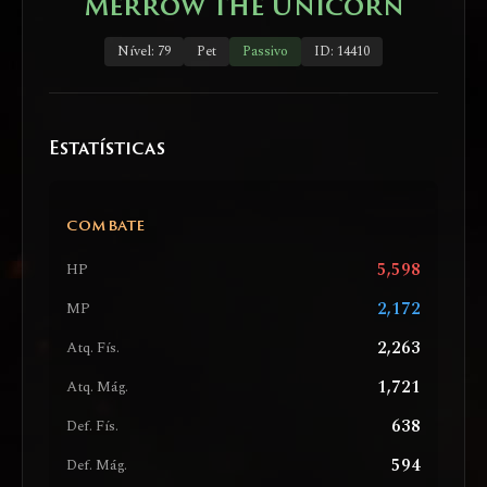
Merrow the Unicorn
Nível: 79
Pet
Passivo
ID: 14410
Estatísticas
COMBATE
5,598
HP
2,172
MP
2,263
Atq. Fís.
1,721
Atq. Mág.
638
Def. Fís.
594
Def. Mág.