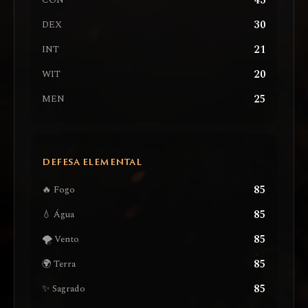
43
CON
30
DEX
21
INT
20
WIT
25
MEN
DEFESA ELEMENTAL
85
🔥 Fogo
85
💧 Água
85
🌪️ Vento
85
🌍 Terra
85
✨ Sagrado