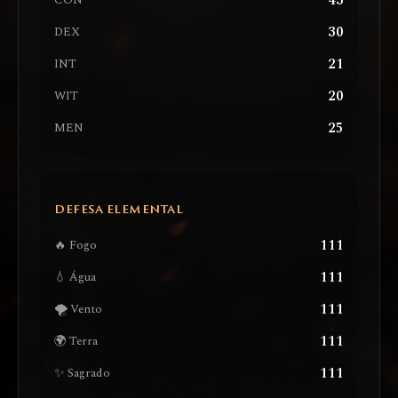
43
CON
30
DEX
21
INT
20
WIT
25
MEN
DEFESA ELEMENTAL
111
🔥 Fogo
111
💧 Água
111
🌪️ Vento
111
🌍 Terra
111
✨ Sagrado