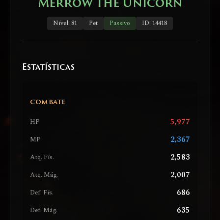
Merrow the Unicorn
Nível: 81
Pet
Passivo
ID: 14418
Estatísticas
COMBATE
5,977
HP
2,367
MP
2,583
Atq. Fís.
2,007
Atq. Mág.
686
Def. Fís.
635
Def. Mág.