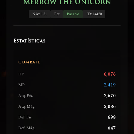
Merrow the Unicorn
Nível: 81
Pet
Passivo
ID: 14420
Estatísticas
COMBATE
6,076
HP
2,419
MP
2,670
Atq. Fís.
2,086
Atq. Mág.
698
Def. Fís.
647
Def. Mág.