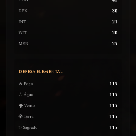
43
CON
30
DEX
21
INT
20
WIT
25
MEN
DEFESA ELEMENTAL
115
🔥 Fogo
115
💧 Água
115
🌪️ Vento
115
🌍 Terra
115
✨ Sagrado