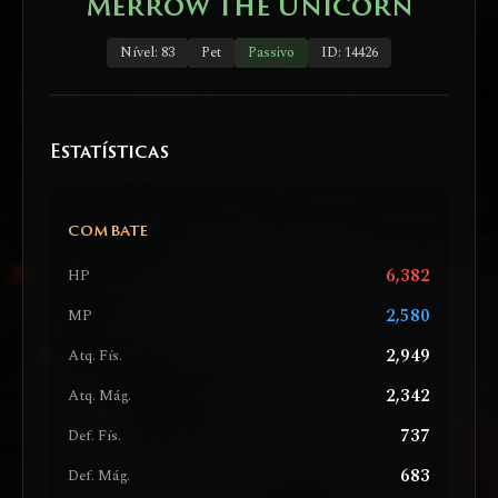
Merrow the Unicorn
Nível: 83
Pet
Passivo
ID: 14426
Estatísticas
COMBATE
6,382
HP
2,580
MP
2,949
Atq. Fís.
2,342
Atq. Mág.
737
Def. Fís.
683
Def. Mág.