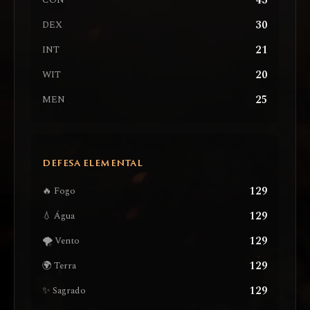
43
CON
30
DEX
21
INT
20
WIT
25
MEN
DEFESA ELEMENTAL
129
🔥 Fogo
129
💧 Água
129
🌪️ Vento
129
🌍 Terra
129
✨ Sagrado