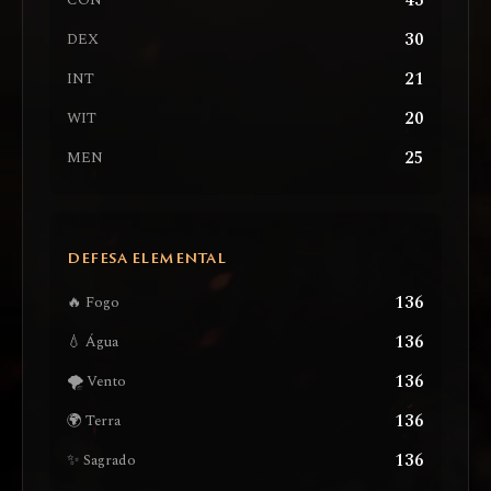
43
CON
30
DEX
21
INT
20
WIT
25
MEN
DEFESA ELEMENTAL
136
🔥 Fogo
136
💧 Água
136
🌪️ Vento
136
🌍 Terra
136
✨ Sagrado