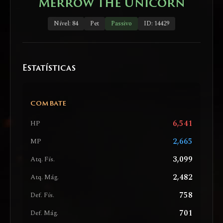
Merrow the Unicorn
Nível: 84
Pet
Passivo
ID: 14429
Estatísticas
COMBATE
6,541
HP
2,665
MP
3,099
Atq. Fís.
2,482
Atq. Mág.
758
Def. Fís.
701
Def. Mág.