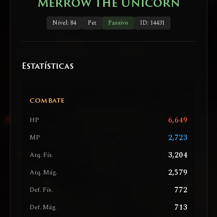
Merrow the Unicorn
Nível: 84
Pet
Passivo
ID: 14431
Estatísticas
COMBATE
6,649
HP
2,723
MP
3,204
Atq. Fís.
2,579
Atq. Mág.
772
Def. Fís.
713
Def. Mág.