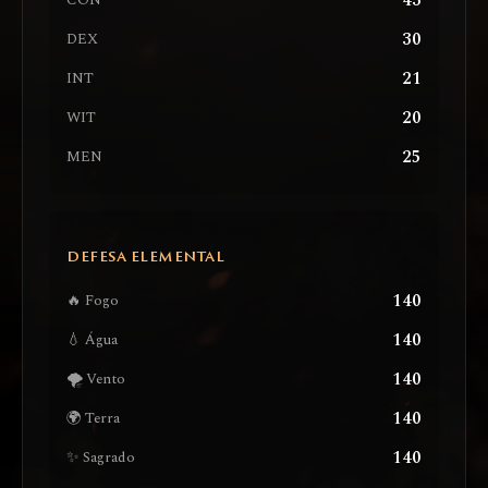
43
CON
30
DEX
21
INT
20
WIT
25
MEN
DEFESA ELEMENTAL
140
🔥 Fogo
140
💧 Água
140
🌪️ Vento
140
🌍 Terra
140
✨ Sagrado