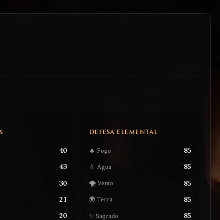
S
DEFESA ELEMENTAL
40
85
🔥 Fogo
43
85
💧 Água
30
85
🌪️ Vento
21
85
🌍 Terra
20
85
✨ Sagrado