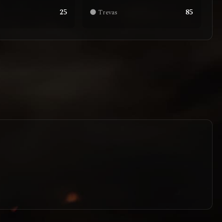
25
85
🌑 Trevas