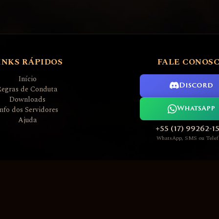
INKS RÁPIDOS
FALE CONOS
Início
Discord
Regras de Conduta
Downloads
Info dos Servidores
WhatsApp
Ajuda
+55 (17) 99262-1
WhatsApp, SMS ou Telef
L2AGE PREMIUM GAME SERVERS 2006 ~ 2026
Nossos servidores executam software sob licença GPLv3
Todas as marcas registradas são propriedade de seus respectivos donos
Desenvolvedor Servidores / Site: Admin Thunder