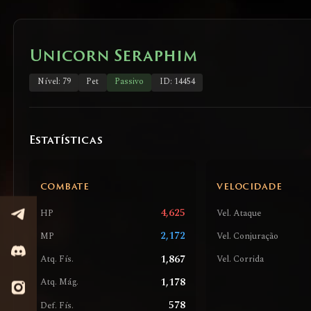
Unicorn Seraphim
Nível: 79
Pet
Passivo
ID: 14454
Estatísticas
COMBATE
VELOCIDADE
4,625
HP
Vel. Ataque
2,172
MP
Vel. Conjuração
1,867
Atq. Fís.
Vel. Corrida
1,178
Atq. Mág.
578
Def. Fís.