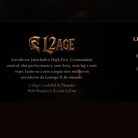
L
Servidores Interlude e High Five. Comunidade
estável, alta performance, sem bots, sem lag e sem
wipe. Junte-se a nós e jogue nos melhores
servidores de Lineage II do mundo.
L2Age
·
LordsBR
·
BrThunder
WebThunder
·
L2Lords
·
L2One