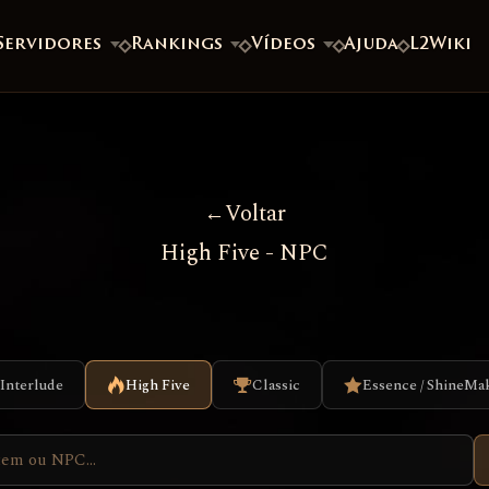
Servidores
Rankings
Vídeos
Ajuda
L2Wiki
Voltar
High Five - NPC
Interlude
High Five
Classic
Essence / ShineMa