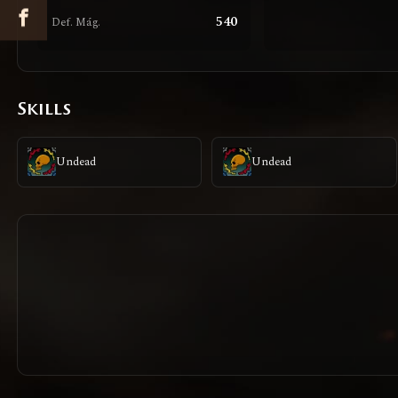
540
Def. Mág.
Skills
Undead
Undead