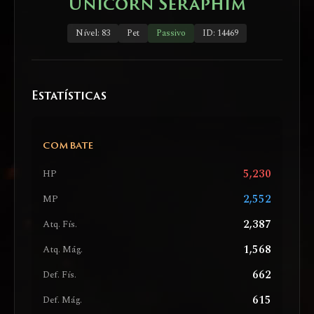
Unicorn Seraphim
Nível: 83
Pet
Passivo
ID: 14469
Estatísticas
COMBATE
5,230
HP
2,552
MP
2,387
Atq. Fís.
1,568
Atq. Mág.
662
Def. Fís.
615
Def. Mág.