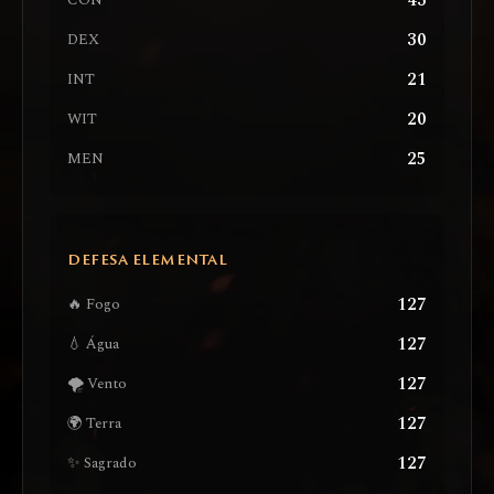
43
CON
30
DEX
21
INT
20
WIT
25
MEN
DEFESA ELEMENTAL
127
🔥 Fogo
127
💧 Água
127
🌪️ Vento
127
🌍 Terra
127
✨ Sagrado