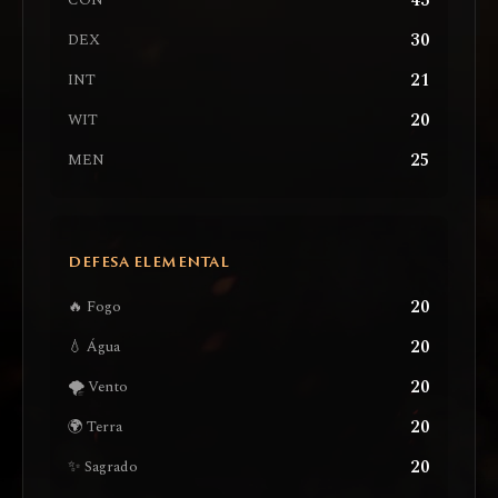
43
CON
30
DEX
21
INT
20
WIT
25
MEN
DEFESA ELEMENTAL
20
🔥 Fogo
20
💧 Água
20
🌪️ Vento
20
🌍 Terra
20
✨ Sagrado