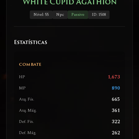
White Cupid Agathion
Nível: 55
Npc
Passivo
ID: 1508
Estatísticas
COMBATE
1,673
HP
890
MP
665
Atq. Fís.
361
Atq. Mág.
322
Def. Fís.
262
Def. Mág.