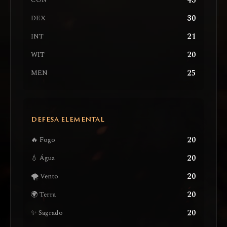
43
CON
30
DEX
21
INT
20
WIT
25
MEN
DEFESA ELEMENTAL
20
🔥 Fogo
20
💧 Água
20
🌪️ Vento
20
🌍 Terra
20
✨ Sagrado