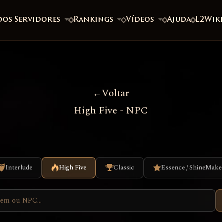
dos Servidores
Rankings
Vídeos
Ajuda
L2Wik
Voltar
High Five - NPC
Interlude
High Five
Classic
Essence / ShineMake