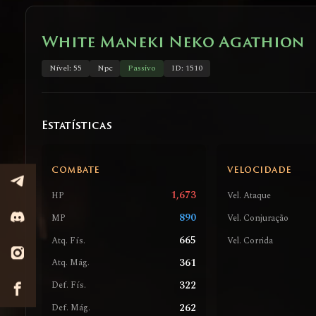
White Maneki Neko Agathion
Nível: 55
Npc
Passivo
ID: 1510
Estatísticas
COMBATE
VELOCIDADE
1,673
HP
Vel. Ataque
890
MP
Vel. Conjuração
665
Atq. Fís.
Vel. Corrida
361
Atq. Mág.
322
Def. Fís.
262
Def. Mág.