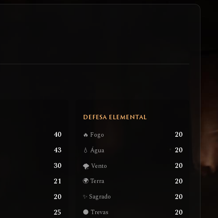
S
DEFESA ELEMENTAL
40
20
🔥 Fogo
43
20
💧 Água
30
20
🌪️ Vento
21
20
🌍 Terra
20
20
✨ Sagrado
25
20
🌑 Trevas