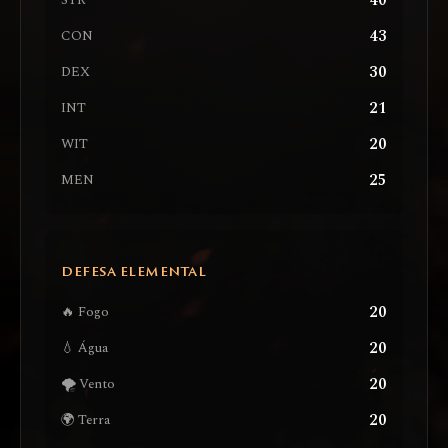
40
STR
43
CON
30
DEX
21
INT
20
WIT
25
MEN
DEFESA ELEMENTAL
20
🔥 Fogo
20
💧 Água
20
🌪️ Vento
20
🌍 Terra