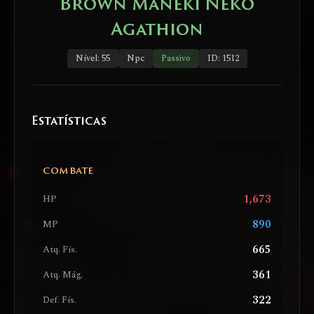
Brown Maneki Neko
Agathion
Nível: 55
Npc
Passivo
ID: 1512
Estatísticas
COMBATE
1,673
HP
890
MP
665
Atq. Fís.
361
Atq. Mág.
322
Def. Fís.