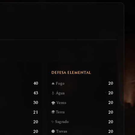
S
DEFESA ELEMENTAL
40
20
🔥 Fogo
43
20
💧 Água
30
20
🌪️ Vento
21
20
🌍 Terra
20
20
✨ Sagrado
20
20
🌑 Trevas