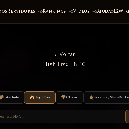
dos Servidores
Rankings
Vídeos
Ajuda
L2Wik
Voltar
High Five - NPC
Interlude
High Five
Classic
Essence / ShineMake