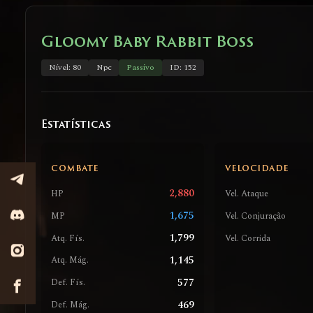
Gloomy Baby Rabbit Boss
Nível: 80
Npc
Passivo
ID: 152
Estatísticas
COMBATE
VELOCIDADE
2,880
HP
Vel. Ataque
1,675
MP
Vel. Conjuração
1,799
Atq. Fís.
Vel. Corrida
1,145
Atq. Mág.
577
Def. Fís.
469
Def. Mág.