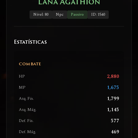
Lana Agathion
Nível: 80
Npc
Passivo
ID: 1540
Estatísticas
COMBATE
2,880
HP
1,675
MP
1,799
Atq. Fís.
1,145
Atq. Mág.
577
Def. Fís.
469
Def. Mág.