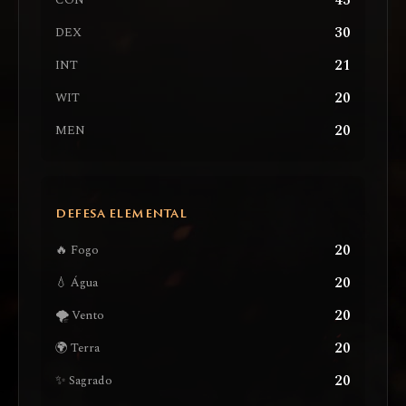
43
CON
30
DEX
21
INT
20
WIT
20
MEN
DEFESA ELEMENTAL
20
🔥 Fogo
20
💧 Água
20
🌪️ Vento
20
🌍 Terra
20
✨ Sagrado