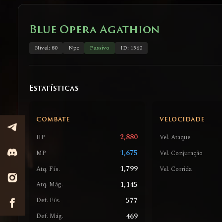
Blue Opera Agathion
Nível: 80
Npc
Passivo
ID: 1560
Estatísticas
COMBATE
VELOCIDADE
2,880
HP
Vel. Ataque
1,675
MP
Vel. Conjuração
1,799
Atq. Fís.
Vel. Corrida
1,145
Atq. Mág.
577
Def. Fís.
469
Def. Mág.