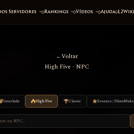
dos Servidores
Rankings
Vídeos
Ajuda
L2Wik
Voltar
High Five - NPC
Interlude
High Five
Classic
Essence / ShineMake