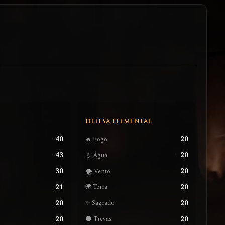
S
DEFESA ELEMENTAL
40
20
🔥 Fogo
43
20
💧 Água
30
20
🌪️ Vento
21
20
🌍 Terra
20
20
✨ Sagrado
20
20
🌑 Trevas