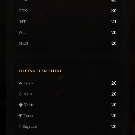
43
CON
30
DEX
21
INT
20
WIT
20
MEN
DEFESA ELEMENTAL
20
🔥 Fogo
20
💧 Água
20
🌪️ Vento
20
🌍 Terra
20
✨ Sagrado