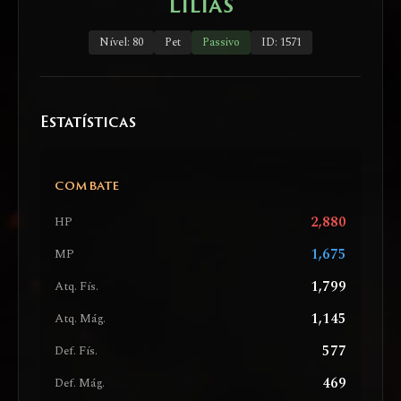
Lilias
Nível: 80
Pet
Passivo
ID: 1571
Estatísticas
COMBATE
2,880
HP
1,675
MP
1,799
Atq. Fís.
1,145
Atq. Mág.
577
Def. Fís.
469
Def. Mág.