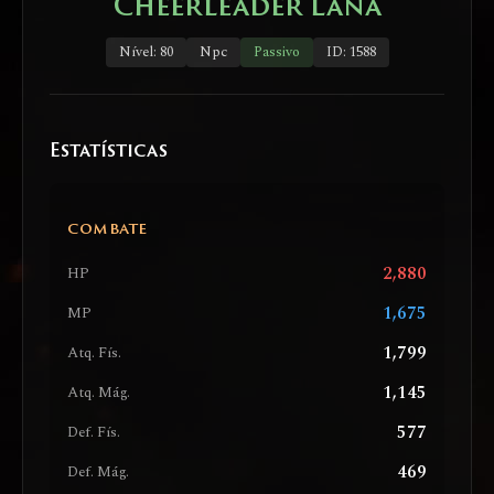
Cheerleader Lana
Nível: 80
Npc
Passivo
ID: 1588
Estatísticas
COMBATE
2,880
HP
1,675
MP
1,799
Atq. Fís.
1,145
Atq. Mág.
577
Def. Fís.
469
Def. Mág.