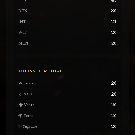
43
CON
30
DEX
21
INT
20
WIT
20
MEN
DEFESA ELEMENTAL
20
🔥 Fogo
20
💧 Água
20
🌪️ Vento
20
🌍 Terra
20
✨ Sagrado