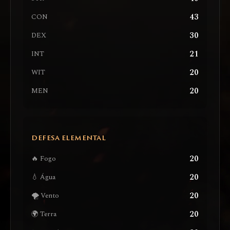
43
CON
30
DEX
21
INT
20
WIT
20
MEN
DEFESA ELEMENTAL
20
🔥 Fogo
20
💧 Água
20
🌪️ Vento
20
🌍 Terra