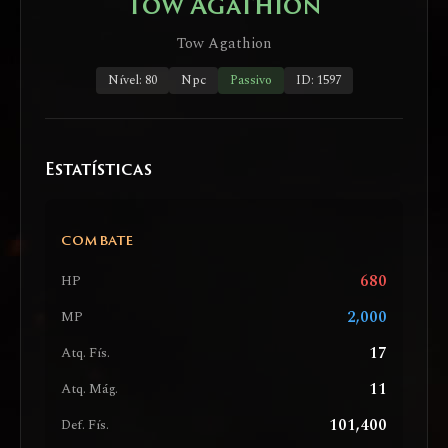
Tow Agathion
Tow Agathion
Nível: 80
Npc
Passivo
ID: 1597
Estatísticas
COMBATE
680
HP
2,000
MP
17
Atq. Fís.
11
Atq. Mág.
101,400
Def. Fís.