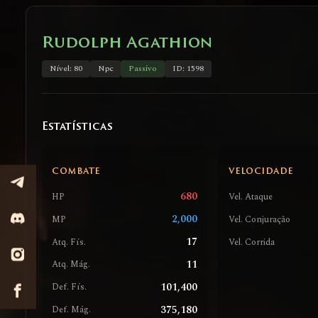
Rudolph Agathion
Nível: 80
Npc
Passivo
ID: 1598
Estatísticas
COMBATE
VELOCIDADE
680
HP
Vel. Ataque
2,000
MP
Vel. Conjuração
17
Atq. Fís.
Vel. Corrida
11
Atq. Mág.
101,400
Def. Fís.
375,180
Def. Mág.