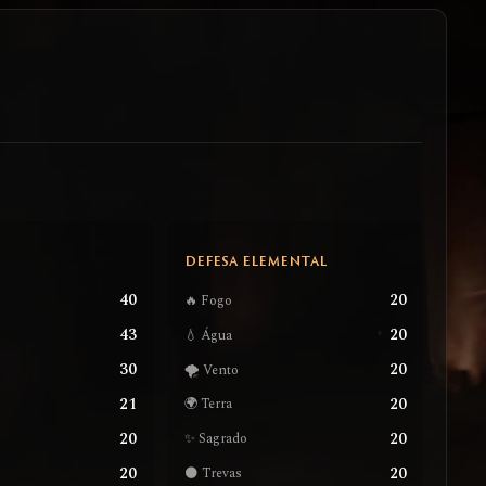
S
DEFESA ELEMENTAL
40
20
🔥 Fogo
43
20
💧 Água
30
20
🌪️ Vento
21
20
🌍 Terra
20
20
✨ Sagrado
20
20
🌑 Trevas