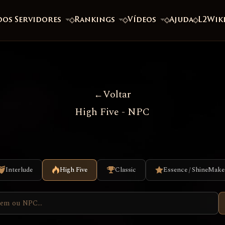
dos Servidores
Rankings
Vídeos
Ajuda
L2Wik
Voltar
High Five - NPC
Interlude
High Five
Classic
Essence / ShineMake