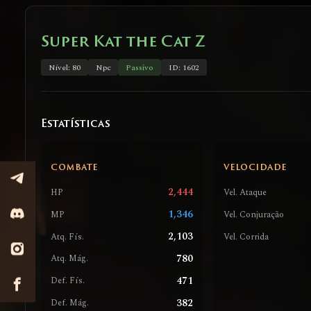
Super Kat the Cat Z
Nível: 80
Npc
Passivo
ID: 1602
Estatísticas
COMBATE
VELOCIDADE
2,444
HP
Vel. Ataque
1,346
MP
Vel. Conjuração
2,103
Atq. Fís.
Vel. Corrida
780
Atq. Mág.
471
Def. Fís.
382
Def. Mág.