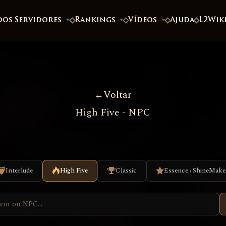
dos Servidores
Rankings
Vídeos
Ajuda
L2Wik
Voltar
High Five - NPC
Interlude
High Five
Classic
Essence / ShineMake