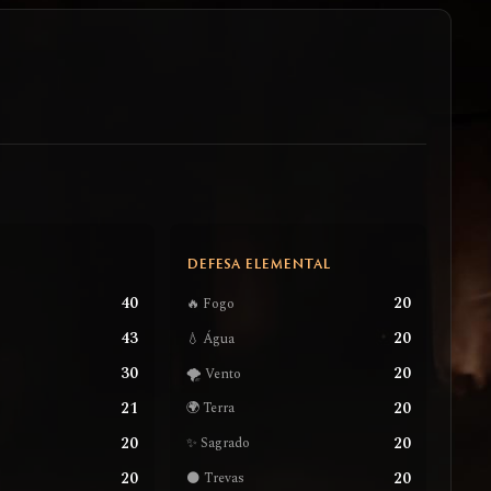
S
DEFESA ELEMENTAL
40
20
🔥 Fogo
43
20
💧 Água
30
20
🌪️ Vento
21
20
🌍 Terra
20
20
✨ Sagrado
20
20
🌑 Trevas