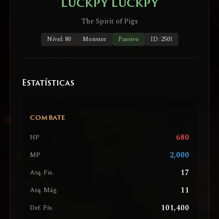
Luckpy Luckpy
The Spirit of Pigs
Nível: 80
Monster
Passivo
ID: 2501
Estatísticas
COMBATE
680
HP
2,000
MP
17
Atq. Fís.
11
Atq. Mág.
101,400
Def. Fís.