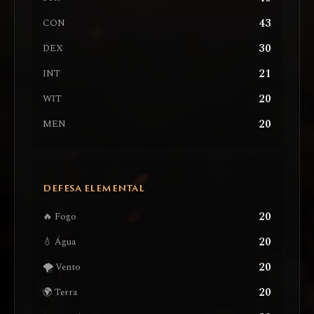
43
CON
30
DEX
21
INT
20
WIT
20
MEN
DEFESA ELEMENTAL
20
🔥 Fogo
20
💧 Água
20
🌪️ Vento
20
🌍 Terra