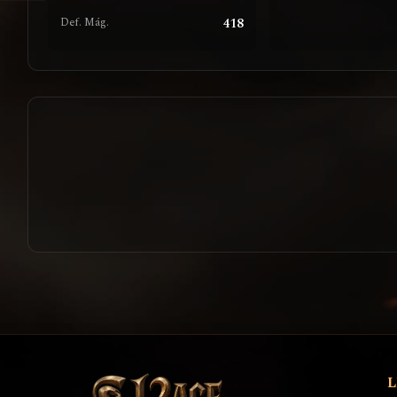
418
Def. Mág.
L