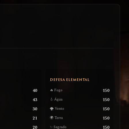
S
DEFESA ELEMENTAL
40
150
🔥 Fogo
43
150
💧 Água
30
150
🌪️ Vento
21
150
🌍 Terra
20
150
✨ Sagrado