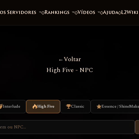
os Servidores
Rankings
Vídeos
Ajuda
L2Wiki
Voltar
High Five - NPC
Interlude
High Five
Classic
Essence / ShineMak