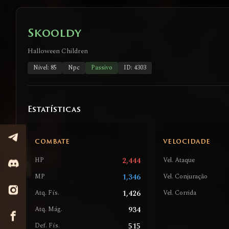
Skooldy
Halloween Children
Nível: 85
Npc
Passivo
ID: 4303
Estatísticas
COMBATE
VELOCIDADE
2,444
HP
Vel. Ataque
1,346
MP
Vel. Conjuração
1,426
Atq. Fís.
Vel. Corrida
934
Atq. Mág.
515
Def. Fís.