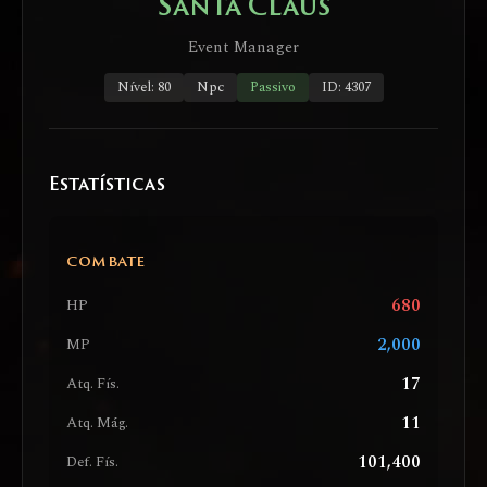
Santa Claus
Event Manager
Nível: 80
Npc
Passivo
ID: 4307
Estatísticas
COMBATE
680
HP
2,000
MP
17
Atq. Fís.
11
Atq. Mág.
101,400
Def. Fís.