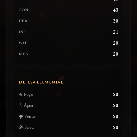
43
CON
30
DEX
21
INT
20
WIT
20
MEN
DEFESA ELEMENTAL
20
🔥 Fogo
20
💧 Água
20
🌪️ Vento
20
🌍 Terra