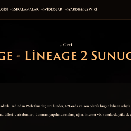
gisi
Sıralamalar
Videolar
Yardım
L2Wiki
Geri
ge - Lineage 2 Sunu
adıyla, ardından WebThunder, BrThunder, L2Lords ve son olarak bugün bilinen adıyla
 dilleri, veritabanları, donanım yapılandırmaları, ağlar, internet vb. konularda yüksek