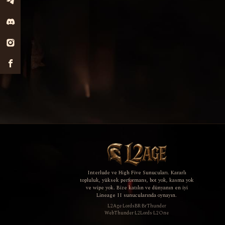
Interlude ve High Five Sunucuları. Kararlı
topluluk, yüksek performans, bot yok, kasma yok
ve wipe yok. Bize katılın ve dünyanın en iyi
Lineage II sunucularında oynayın.
L2Age
·
LordsBR
·
BrThunder
WebThunder
·
L2Lords
·
L2One